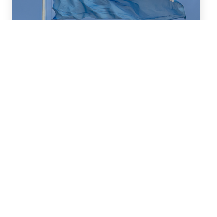
16 de Julio, 2026
Asesoramos a BBVA (New
York Branch) y Banco
Santander S.A. en un
préstamo de US$2.000
millones otorgado a la
República Argentina