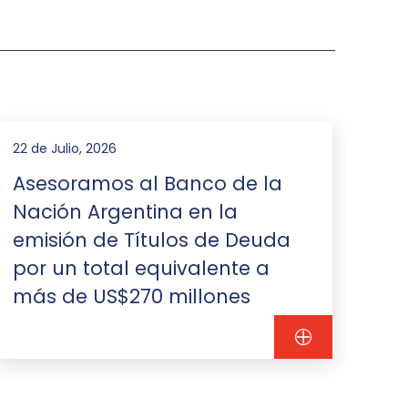
22 de Julio, 2026
16 d
Asesoramos al Banco de la
As
Nación Argentina en la
re
emisión de Títulos de Deuda
de
por un total equivalente a
fi
más de US$270 millones
mi