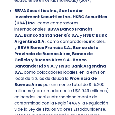
equivalente en otras monedas) (2017).
BBVA Securities Inc.
,
Santander
Investment Securities Inc.
,
HSBC Securities
(USA) Inc.
, como compradores
internacionales,
BBVA Banco Francés
S.A.
,
Banco Santander Río S.A.
y
HSBC Bank
Argentina S.A.
, como compradores iniciales,
y
BBVA Banco Francés S.A.
,
Banco de la
Provincia de Buenos Aires
,
Banco de
Galicia y Buenos Aires S.A.
,
Banco
Santander Río S.A.
y
HSBC Bank Argentina
S.A.
, como colocadores locales, en la emisión
local de títulos de deuda la
Provincia de
Buenos Aires
por un monto total de $ 15.200
millones (aproximadamente U$S 949 millones)
colocados local e internacionalmente de
conformidad con la Regla 144A y la Regulación
S de la Ley de Títulos Valores Estadounidense.