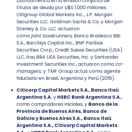
Latinoamérica en la emisión conjunta de
títulos de deuda por U$S 1.000 millones.
Citigroup Global Markets Inc., J.P. Morgan
Securities LLC. Goldman Sachs & Co. y Morgan
Stanley & Co. LLC. actuaron
como
joint bookrunners,
Banco Bradesco BBI
S.A., Barclays Capital Inc., BNP Paribas
Securities Corp., Credit Suisse Securities (USA)
LLC, Itau BBA USA Securities, Inc. y Santander
Investment Securities Inc., actuaron como
co-
managers, y
TMF Group actuó como agente
fiduciario en Brasil, Argentina y Perú (2018).
Citicorp Capital Markets S.A.
,
Banco Itaú
Argentina S.A.
y
HSBC Bank Argentina S.A.
,
como compradores iniciales, y
Banco de la
Provincia de Buenos Aires, Banco de
Galicia y Buenos Aires S.A., Banco Itaú
Argentina S.A., Citicorp Capital Markets