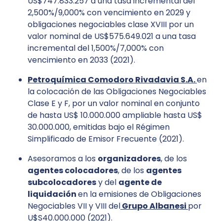
US$747.833.257 a una tasa incremental del
2,500%/9,000% con vencimiento en 2029 y
obligaciones negociables clase XVIII por un
valor nominal de US$575.649.021 a una tasa
incremental del 1,500%/7,000% con
vencimiento en 2033 (2021).
Petroquímica Comodoro Rivadavia S.A.
en
la colocación de las Obligaciones Negociables
Clase E y F, por un valor nominal en conjunto
de hasta US$ 10.000.000 ampliable hasta US$
30.000.000, emitidas bajo el Régimen
Simplificado de Emisor Frecuente (2021).
Asesoramos a los
organizadores
, de los
agentes colocadores
, de los
agentes
subcolocadores
y del
agente de
liquidación
en la emisiones de Obligaciones
Negociables VII y VIII del
Grupo Albanesi
por
U$S40.000.000 (2021).