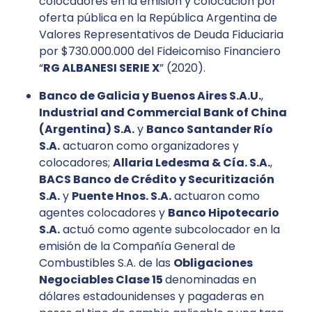
colocadores en la emisión y colocación por
oferta pública en la República Argentina de
Valores Representativos de Deuda Fiduciaria
por $730.000.000 del Fideicomiso Financiero
“
RG ALBANESI SERIE X
” (2020).
Banco de Galicia y Buenos Aires S.A.U.
,
Industrial and Commercial Bank of China
(Argentina) S.A.
y
Banco Santander Río
S.A.
actuaron como organizadores y
colocadores;
Allaria Ledesma & Cía. S.A.
,
BACS Banco de Crédito y Securitización
S.A.
y
Puente Hnos. S.A.
actuaron como
agentes colocadores y
Banco Hipotecario
S.A.
actuó como agente subcolocador en la
emisión de la Compañía General de
Combustibles S.A. de las
Obligaciones
Negociables Clase 15
denominadas en
dólares estadounidenses y pagaderas en