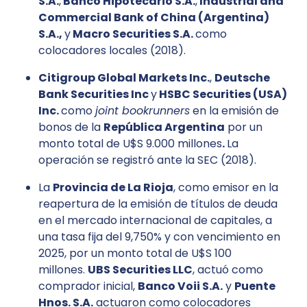
S.A.
,
Banco Hipotecario S.A.
,
Industrial and
Commercial Bank of China (Argentina)
S.A.,
y
Macro Securities S.A.
como
colocadores locales (2018).
Citigroup Global Markets Inc.
,
Deutsche
Bank Securities Inc
y
HSBC Securities (USA)
Inc.
como
joint bookrunners
en la emisión de
bonos de la
República Argentina
por un
monto total de U$S 9.000 millones
.
La
operación se registró ante la SEC (2018).
La
Provincia de La Rioja
, como emisor en la
reapertura de la emisión de títulos de deuda
en el mercado internacional de capitales, a
una tasa fija del 9,750% y con vencimiento en
2025, por un monto total de U$S 100
millones.
UBS Securities LLC
, actuó como
comprador inicial,
Banco Voii S.A.
y
Puente
Hnos. S.A.
actuaron como colocadores