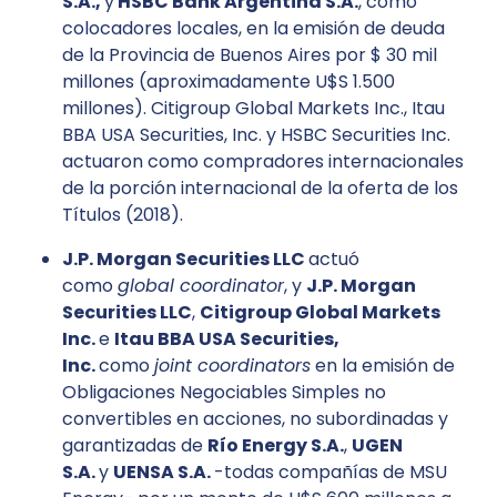
S.A.,
y
HSBC Bank Argentina S.A.
, como
colocadores locales, en la emisión de deuda
de la Provincia de Buenos Aires por $ 30 mil
millones (aproximadamente U$S 1.500
millones). Citigroup Global Markets Inc., Itau
BBA USA Securities, Inc. y HSBC Securities Inc.
actuaron como compradores internacionales
de la porción internacional de la oferta de los
Títulos (2018).
J.P. Morgan Securities LLC
actuó
como
global coordinator
, y
J.P. Morgan
Securities LLC
,
Citigroup Global Markets
Inc.
e
Itau BBA USA Securities,
Inc.
como
joint coordinators
en la emisión de
Obligaciones Negociables Simples no
convertibles en acciones, no subordinadas y
garantizadas de
Río Energy S.A.
,
UGEN
S.A.
y
UENSA S.A.
-todas compañías de MSU