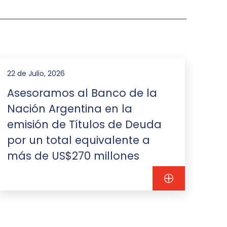
22 de Julio, 2026
16 d
Asesoramos al Banco de la
As
Nación Argentina en la
re
emisión de Títulos de Deuda
de
por un total equivalente a
fi
más de US$270 millones
mi