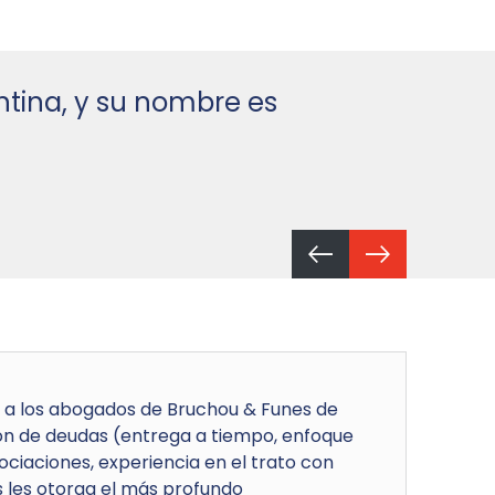
ntina, y su nombre es
“Bruch
conoci
The Legal 
an a los abogados de Bruchou & Funes de
ón de deudas (entrega a tiempo, enfoque
ciaciones, experiencia en el trato con
s les otorga el más profundo