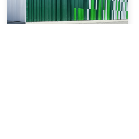
16 de Julio, 2026
Asesoramos en la
refinanciación y ampliación
de un paquete de
financiamiento de hasta
US$81 millones para San
Miguel