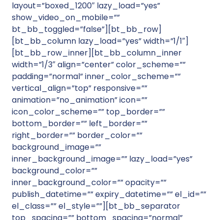
layout=”boxed_1200″ lazy_load=”yes”
show_video_on_mobile=””
bt_bb_toggled=”false”][bt_bb_row]
[bt_bb_column lazy_load=”yes” width=”1/1″]
[bt_bb_row_inner][bt_bb_column_inner
width=”1/3″ align=”center” color_scheme=””
padding=”normal” inner_color_scheme=””
vertical_align=”top” responsive=””
animation=”no_animation” icon=””
icon_color_scheme=”” top_border=””
bottom_border=”” left_border=””
right_border=”” border_color=””
background_image=””
inner_background_image=”” lazy_load=”yes”
background_color=””
inner_background_color=”” opacity=””
publish_datetime=”” expiry_datetime=”” el_id=””
el_class=”” el_style=””][bt_bb_separator
top_spacing=”” bottom_spacing=”normal”