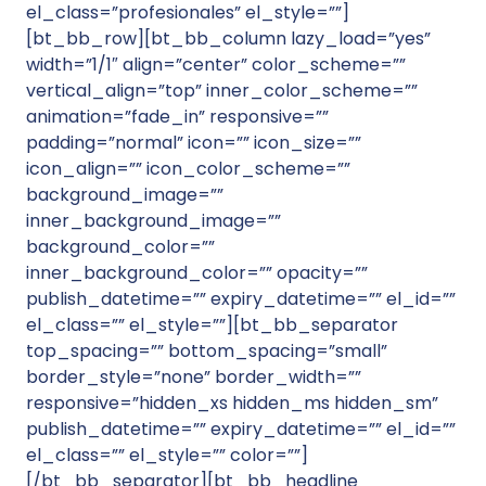
el_class=”profesionales” el_style=””]
[bt_bb_row][bt_bb_column lazy_load=”yes”
width=”1/1″ align=”center” color_scheme=””
vertical_align=”top” inner_color_scheme=””
animation=”fade_in” responsive=””
padding=”normal” icon=”” icon_size=””
icon_align=”” icon_color_scheme=””
background_image=””
inner_background_image=””
background_color=””
inner_background_color=”” opacity=””
publish_datetime=”” expiry_datetime=”” el_id=””
el_class=”” el_style=””][bt_bb_separator
top_spacing=”” bottom_spacing=”small”
border_style=”none” border_width=””
responsive=”hidden_xs hidden_ms hidden_sm”
publish_datetime=”” expiry_datetime=”” el_id=””
el_class=”” el_style=”” color=””]
[/bt_bb_separator][bt_bb_headline