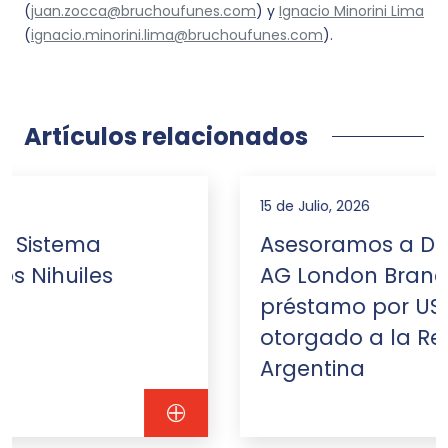
(
juan.zocca@bruchoufunes.com
) y
Ignacio Minorini Lima
(
ignacio.minorini.lima@bruchoufunes.com
).
Artículos relacionados
15 de Julio, 2026
Asesoramos a Deutsche Bank
AG London Branch en un
préstamo por US$1.200 millones
otorgado a la República
Argentina