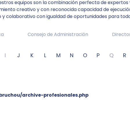
nuestros equipos son la combinación perfecta de expertos
iento creativo y con reconocida capacidad de ejecución.
 y colaborativo con igualdad de oportunidades para tod
ca
Consejo de Administración
Directo
I
J
K
L
M
N
O
P
Q
R
ruchou/archive-profesionales.php