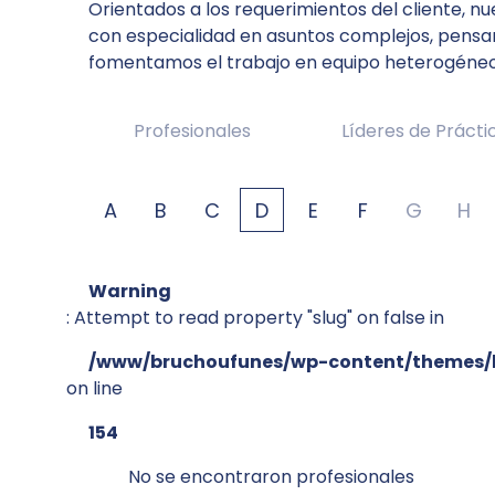
Orientados a los requerimientos del cliente, 
con especialidad en asuntos complejos, pensam
fomentamos el trabajo en equipo heterogéneo
Profesionales
Líderes de Prácti
A
B
C
D
E
F
G
H
Warning
: Attempt to read property "slug" on false in
/www/bruchoufunes/wp-content/themes/b
on line
154
No se encontraron profesionales