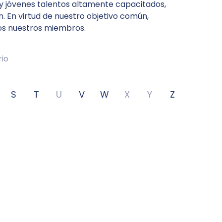
 y jóvenes talentos altamente capacitados,
 En virtud de nuestro objetivo común,
os nuestros miembros.
rio
S
T
U
V
W
X
Y
Z