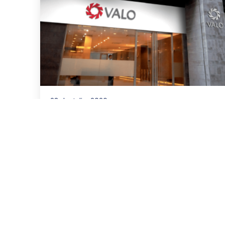
23 de Julio, 2026
Asesoramos a VALO en la
emisión de ONs por
US$20.000.000