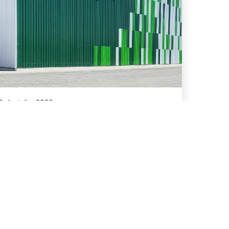
6 de Julio, 2026
Asesoramos en la
refinanciación y ampliación
de un paquete de
financiamiento de hasta
US$81 millones para San
Miguel