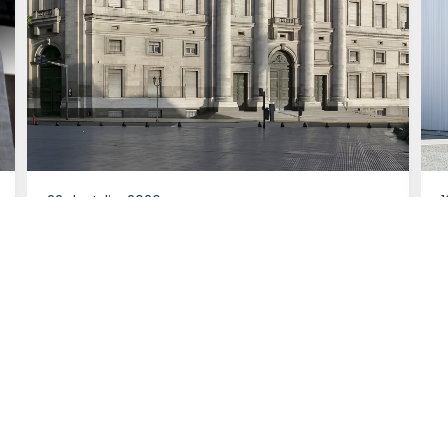
22 de Julio, 2026
1
Asesoramos al Banco de la
Nación Argentina en la
emisión de Títulos de Deuda
por un total equivalente a
más de US$270 millones