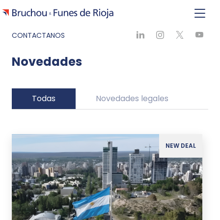
CONTACTANOS
Novedades
Todas
Novedades legales
Ne
NEW DEAL