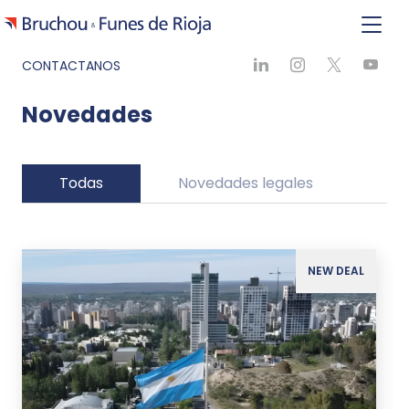
CONTACTANOS
Novedades
Todas
Novedades legales
Ne
NEW DEAL