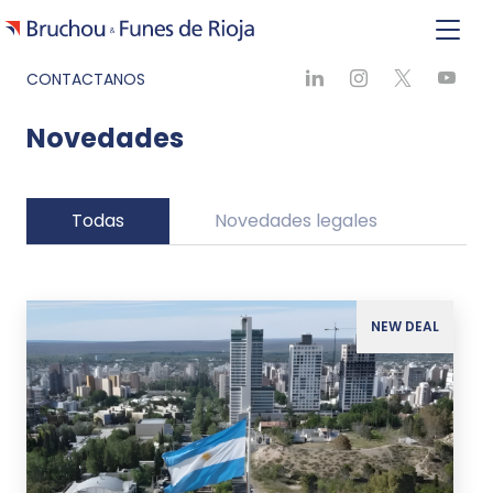
CONTACTANOS
Novedades
Todas
Novedades legales
Ne
NEW DEAL