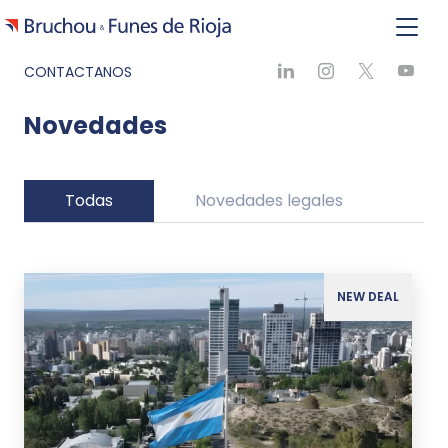
CONTACTANOS
Novedades
Todas
Novedades legales
Ne
NEW DEAL