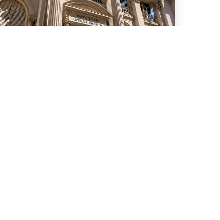
5 de Julio, 2026
Asesoramos a diez bancos
internacionales en una
nueva serie de operaciones
de Repo y un TRS con el
BCRA por US$6.000 millones