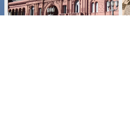
15 de Julio, 2026
1
Asesoramos a Deutsche
Bank AG London Branch en
un préstamo por US$1.200
millones otorgado a la
República Argentina