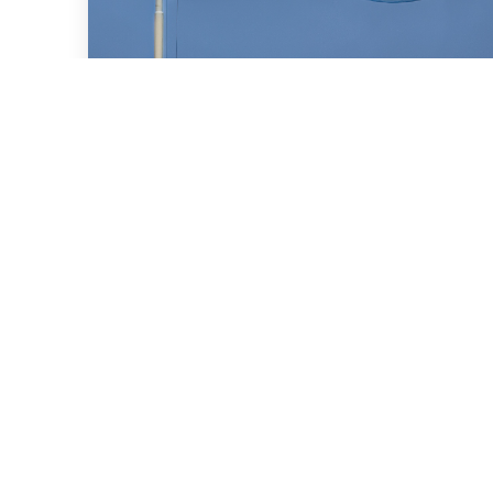
16 de Julio, 2026
Asesoramos a BBVA (New
York Branch) y Banco
Santander S.A. en un
préstamo de US$2.000
millones otorgado a la
República Argentina