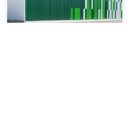
16 de Julio, 2026
Asesoramos en la
refinanciación y ampliación
de un paquete de
financiamiento de hasta
US$81 millones para San
Miguel