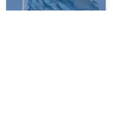
16 de Julio, 2026
Asesoramos a BBVA (New
York Branch) y Banco
Santander S.A. en un
préstamo de US$2.000
millones otorgado a la
República Argentina