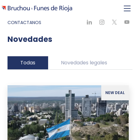
CONTACTANOS
Novedades
Todas
Novedades legales
Ne
NEW DEAL