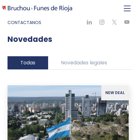
CONTACTANOS
Novedades
Todas
Novedades legales
Ne
NEW DEAL