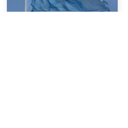
16 de Julio, 2026
Asesoramos a BBVA (New
York Branch) y Banco
Santander S.A. en un
préstamo de US$2.000
millones otorgado a la
República Argentina