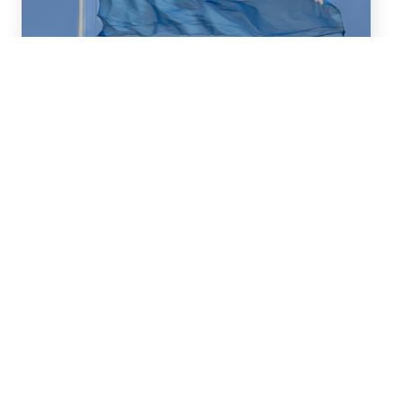
16 de Julio, 2026
Asesoramos a BBVA (New
York Branch) y Banco
Santander S.A. en un
préstamo de US$2.000
millones otorgado a la
República Argentina