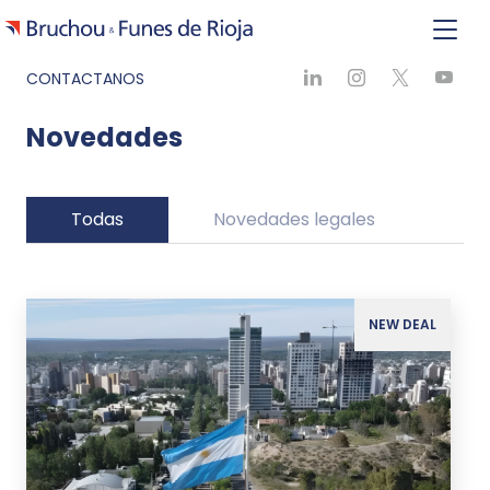
CONTACTANOS
Novedades
Todas
Novedades legales
Ne
NEW DEAL