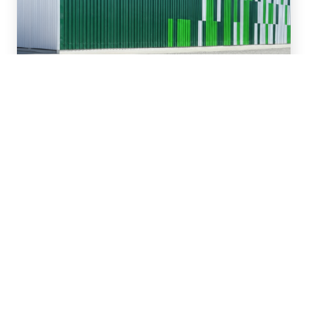
16 de Julio, 2026
Asesoramos en la
refinanciación y ampliación
de un paquete de
financiamiento de hasta
US$81 millones para San
Miguel