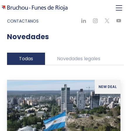
CONTACTANOS
Novedades
Todas
Novedades legales
Ne
NEW DEAL