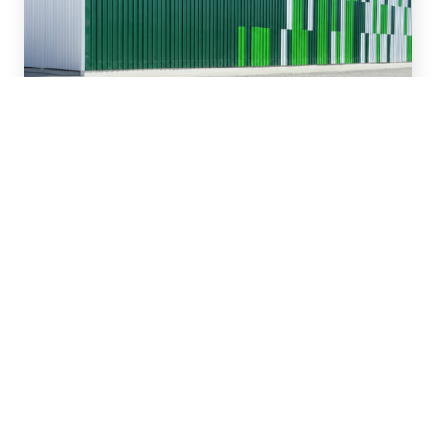
16 de Julio, 2026
Asesoramos en la
refinanciación y ampliación
de un paquete de
financiamiento de hasta
US$81 millones para San
Miguel