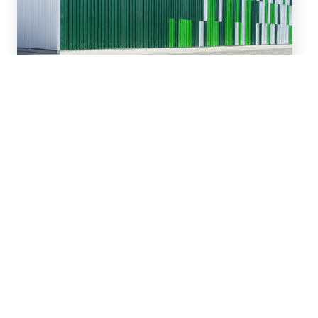
16 de Julio, 2026
Asesoramos en la
refinanciación y ampliación
de un paquete de
financiamiento de hasta
US$81 millones para San
Miguel