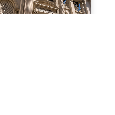
5 de Julio, 2026
Asesoramos a diez bancos
internacionales en una
nueva serie de operaciones
de Repo y un TRS con el
BCRA por US$6.000 millones