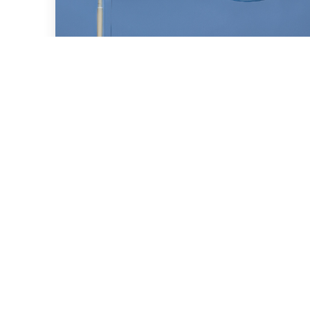
16 de Julio, 2026
Asesoramos a BBVA (New
York Branch) y Banco
Santander S.A. en un
préstamo de US$2.000
millones otorgado a la
República Argentina