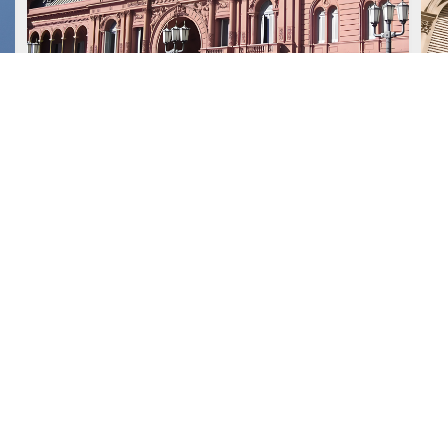
15 de Julio, 2026
1
Asesoramos a Deutsche
Bank AG London Branch en
un préstamo por US$1.200
millones otorgado a la
República Argentina