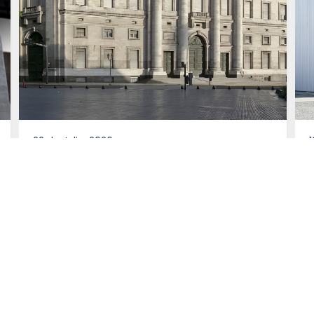
22 de Julio, 2026
1
Asesoramos al Banco de la
Nación Argentina en la
emisión de Títulos de Deuda
por un total equivalente a
más de US$270 millones