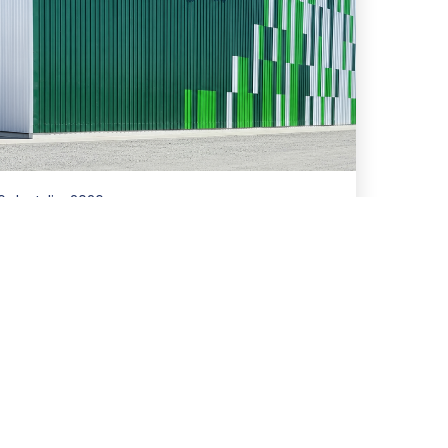
6 de Julio, 2026
Asesoramos en la
refinanciación y ampliación
de un paquete de
financiamiento de hasta
US$81 millones para San
Miguel