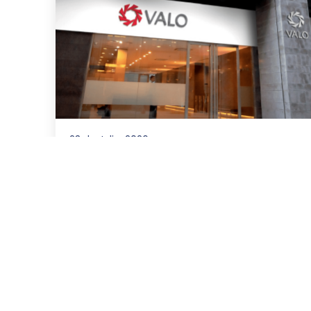
23 de Julio, 2026
Asesoramos a VALO en la
emisión de ONs por
US$20.000.000