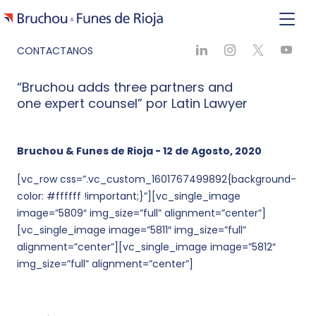
CONTACTANOS
“Bruchou adds three partners and
one expert counsel” por Latin Lawyer
Bruchou & Funes de Rioja - 12 de Agosto, 2020
[vc_row css=”.vc_custom_1601767499892{background-
color: #ffffff !important;}”][vc_single_image
image=”5809″ img_size=”full” alignment=”center”]
[vc_single_image image=”5811″ img_size=”full”
alignment=”center”][vc_single_image image=”5812″
img_size=”full” alignment=”center”]