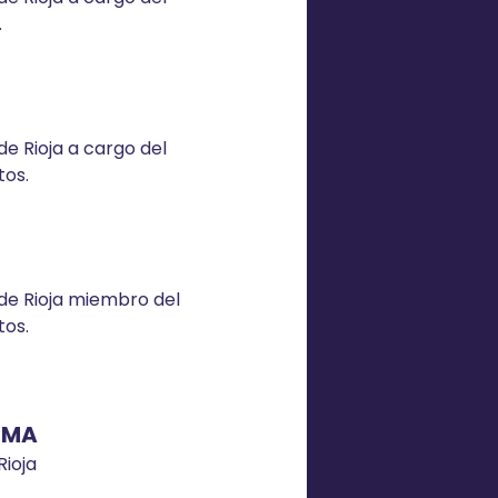
.
e Rioja a cargo del
os.
de Rioja miembro del
os.
IMA
Rioja