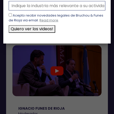
Acepto recibir novedades legales de Bruchou & Funes
de Rioja via email.
Read more
PANEL 2:
Oportunidades en el
Quiero ver los videos!
Nuevo Escenario Laboral.
IGNACIO FUNES DE RIOJA
Moderador