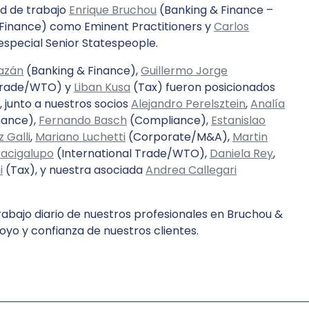
ad de trabajo
Enrique Bruchou
(Banking & Finance –
Finance) como Eminent Practitioners y
Carlos
 especial Senior Statespeople.
azán
(Banking & Finance),
Guillermo Jorge
 Trade/WTO) y
Liban Kusa
(Tax) fueron posicionados
, junto a nuestros socios
Alejandro Perelsztein
,
Analía
nance),
Fernando Basch
(Compliance),
Estanislao
 Galli
,
Mariano Luchetti
(Corporate/M&A),
Martin
Bacigalupo
(International Trade/WTO),
Daniela Rey
,
i
(Tax), y nuestra asociada
Andrea Callegari
rabajo diario de nuestros profesionales en Bruchou &
poyo y confianza de nuestros clientes.