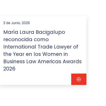
3 de Junio, 2026
9 de
María Laura Bacigalupo
Re
reconocida como
co
International Trade Lawyer of
Se
the Year en los Women in
20
Business Law Americas Awards
2026