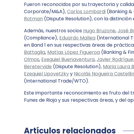
Fueron reconocidos por su trayectoria y calid
Corporate/M&A),
Carlos Lombardi
(Banking & 
Rotman
(Dispute Resolution), con la distinción
Además, nuestros socios
Hugo Bruzone
,
José B
(Compliance),
Eduardo Mallea
(International
en Band 1 en sus respectivas áreas de práctica
Battaglia
,
Matías López Figueroa
(Banking & Fi
Olmos
,
Exequiel Buenaventura
,
Javier Rodríguez
Beretervide
(Dispute Resolution),
Maria Laura 
Ezequiel Lipovetzky
y
Nicolás Nogueira Castellin
(International Trade/WTO).
Este importante reconocimiento es fruto del t
Funes de Rioja y sus respectivas áreas, y del a
Artículos relacionados