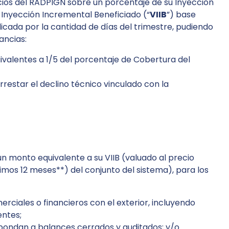
ficios del RADPIGN sobre un porcentaje de su Inyección
 Inyección Incremental Beneficiado (“
VIIB
”) base
licada por la cantidad de días del trimestre, pudiendo
ancias:
ivalentes a 1/5 del porcentaje de Cobertura del
rrestar el declino técnico vinculado con la
un monto equivalente a su VIIB (valuado al precio
mos 12 meses**) del conjunto del sistema), para los
rciales o financieros con el exterior, incluyendo
entes;
spondan a balances cerrados y auditados; y/o