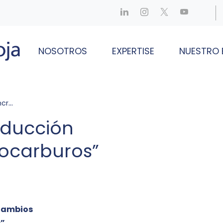
NOSOTROS
EXPERTISE
NUESTRO 
uros”
oducción
rocarburos”
Cambios
s”