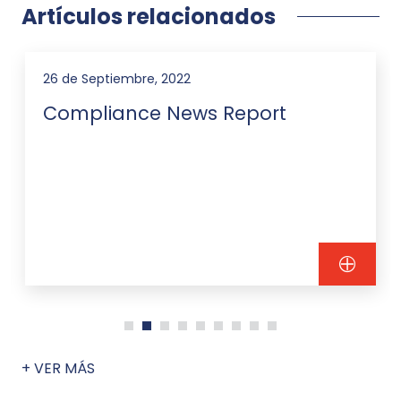
Artículos relacionados
, 2022
18 de Agosto, 2022
e News Report
Novedad Lega
Ganancias S
a cuenta extr
+ VER MÁS